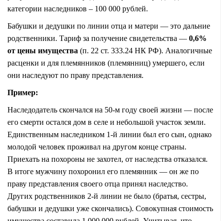
категории наследников – 100 000 рублей.
Бабушки и дедушки по линии отца и матери — это дальние
родственники. Тариф за получение свидетельства —
0,6%
от цены имущества
(п. 22 ст. 333.24 НК РФ). Аналогичные
расценки и для племянников (племянниц) умершего, если
они наследуют по праву представления.
Пример:
Наследодатель скончался на 50-м году своей жизни — после
его смерти остался дом в селе и небольшой участок земли.
Единственным наследником 1-й линии был его сын, однако
молодой человек проживал на другом конце страны.
Приехать на похороны не захотел,
от наследства отказался
.
В итоге мужчину похоронил его племянник — он же по
праву представления своего отца принял наследство.
Других родственников 2-й линии не было (братья, сестры,
бабушки и дедушки уже скончались). Совокупная стоимость
имущества составила 1 000 000 рублей. Учитывая, что