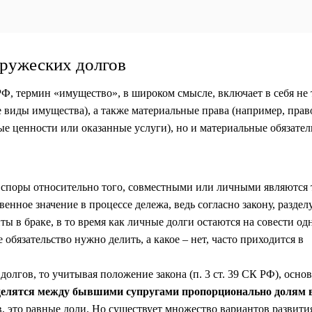
пружеских долгов
РФ, термин «имущество», в широком смысле, включает в себя не 
виды имущества), а также материальные права (например, прав
ые ценности или оказанные услуги), но и материальные обязател
 споры относительно того, совместными или личными являются 
енное значение в процессе дележа, ведь согласно закону, раздел
ы в браке, в то время как личные долги остаются на совести од
 обязательство нужно делить, а какое – нет, часто приходится в
долгов, то учитывая положение закона (п. 3 ст. 39 СК РФ), осно
 делятся между бывшими супругами пропорционально долям 
, это равные доли. Но существует множество вариантов развити