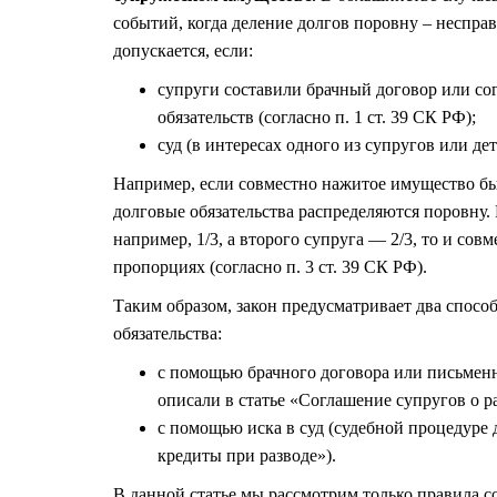
событий, когда деление долгов поровну – неспра
допускается, если:
супруги составили брачный договор или со
обязательств (согласно п. 1 ст. 39 СК РФ);
суд (в интересах одного из супругов или д
Например, если совместно нажитое имущество бы
долговые обязательства распределяются поровну.
например, 1/3, а второго супруга — 2/3, то и сов
пропорциях (согласно п. 3 ст. 39 СК РФ).
Таким образом, закон предусматривает два спос
обязательства:
с помощью брачного договора или письменн
описали в статье
«Соглашение супругов о ра
с помощью иска в суд (судебной процедуре
кредиты при разводе»).
В данной статье мы рассмотрим только правила с