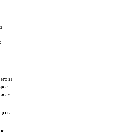
д
с
его за
орое
после
цесса,
не