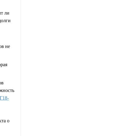
ит ли
долги
ов не
орая
ов
ожность
Г18-
кта о