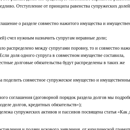
ведливо. Отступление от принципа равенства супружеских долей
глашение о разделе совместно нажитого имущества и имуществ
етей) счел нужным назначить супругам неравные доли;
ло распределено между супругами поровну, то и совместно наж
 Если доля одного супруга в совместном имуществе составила,
местные долговые обязательства будут распределены в таких же
оба поделить совместное супружеское имущество и имущественн
ого соглашения (договорной порядок раздела долгов мы подроб
зделе долгов, кредитных обязательств»);
 дележа супружеских активов и пассивов посвящена статья
«Как 
оставления и подачи искового заявления, от юридической грамот