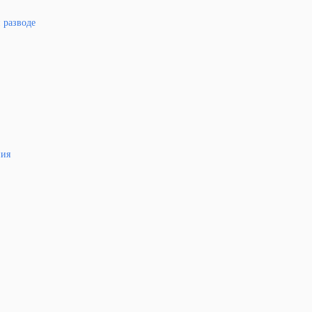
 разводе
ния