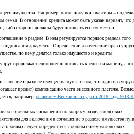
дущего имущества. Например, после покупки квартиры – подлеж
ом семьи. В отношении кредита может быть указан вариант, что
ен, либо стороны должны будут погашать его совместно.
оглашение о разделе. В нем регулируется порядок раздела того
т подписания документа. Определение и изменение прав супруг
уществе, по нему делятся только имущество и кредиты.
упруг продолжает единолично погашать кредит на машину, а вт
.
оглашение о разделе имущества пункт о том, что один из супруг
погашает кредит) компенсацию части внесенного платежа. Возм
ается, например,
решением Верховного суда от 2018 года №18-К
ивают отдельных соглашений по вопросу раздела долговых
епятствием для включения в соглашение о разделе имущества пун
я сторонам следует определиться с общим объемом долговых
, выписок и расписок). Соглашение о разделе имущества после