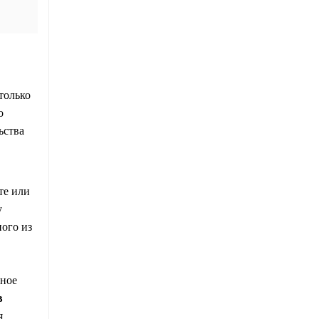
только
о
ьства
те или
у
ного из
вное
в
я