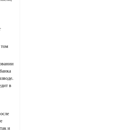
т
 том
ровании
 банка
азводе.
едит в
после
те
так и