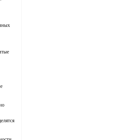
енных
итые
ые
но
делятся
ности,