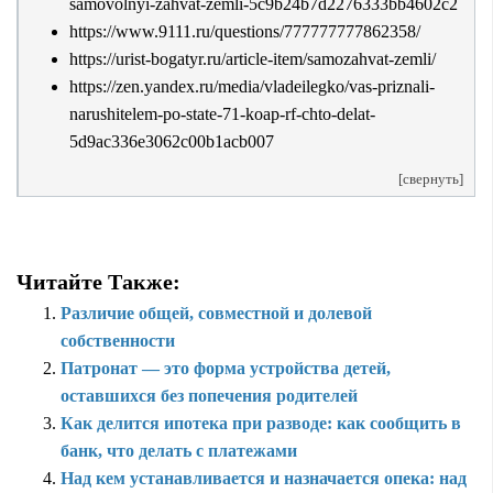
samovolnyi-zahvat-zemli-5c9b24b7d2276333bb4602c2
https://www.9111.ru/questions/777777777862358/
https://urist-bogatyr.ru/article-item/samozahvat-zemli/
https://zen.yandex.ru/media/vladeilegko/vas-priznali-
narushitelem-po-state-71-koap-rf-chto-delat-
5d9ac336e3062c00b1acb007
[свернуть]
Читайте Также:
Различие общей, совместной и долевой
собственности
Патронат — это форма устройства детей,
оставшихся без попечения родителей
Как делится ипотека при разводе: как сообщить в
банк, что делать с платежами
Над кем устанавливается и назначается опека: над