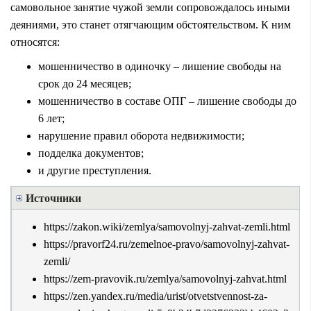
самовольное занятие чужой земли сопровождалось иными
деяниями, это станет отягчающим обстоятельством. К ним
относятся:
мошенничество в одиночку – лишение свободы на
срок до 24 месяцев;
мошенничество в составе ОПГ – лишение свободы до
6 лет;
нарушение правил оборота недвижимости;
подделка документов;
и другие преступления.
Источники
https://zakon.wiki/zemlya/samovolnyj-zahvat-zemli.html
https://pravorf24.ru/zemelnoe-pravo/samovolnyj-zahvat-
zemli/
https://zem-pravovik.ru/zemlya/samovolnyj-zahvat.html
https://zen.yandex.ru/media/urist/otvetstvennost-za-