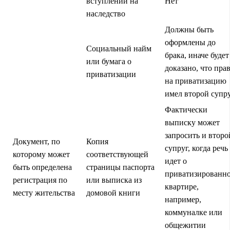
вступлении на
Нет
наследство
Должны быть
оформлены до
Социальный найм
брака, иначе будет
или бумага о
доказано, что пра
приватизации
на приватизацию
имел второй супр
Фактически
выписку может
запросить и второ
Документ, по
Копия
супруг, когда речь
которому может
соответствующей
идет о
быть определена
страницы паспорта
приватизированн
регистрация по
или выписка из
квартире,
месту жительства
домовой книги
например,
коммуналке или
общежитии