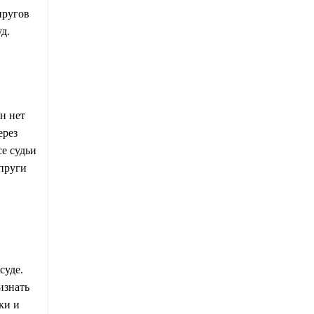
пругов
д.
н нет
ерез
се судьи
упруги
суде.
изнать
ки и