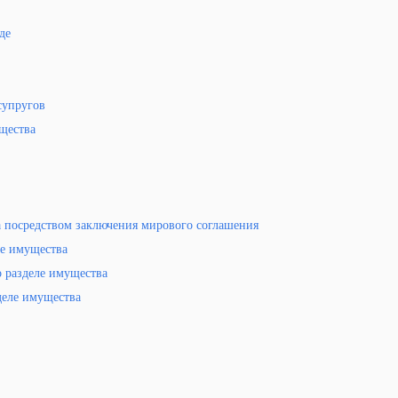
де
супругов
щества
 посредством заключения мирового соглашения
ле имущества
о разделе имущества
деле имущества