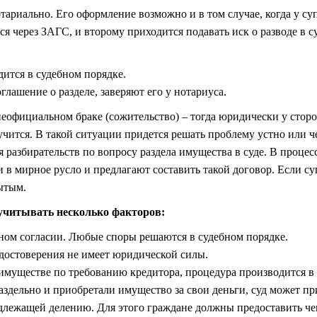
тариально. Его оформление возможно и в том случае, когда у су
ся через ЗАГС, и второму приходится подавать иск о разводе в су
ится в судебном порядке.
лашение о разделе, заверяют его у нотариуса.
еофициальном браке (сожительство) – тогда юридически у сторо
лучится. В такой ситуации придется решать проблему устно или ч
 разбирательств по вопросу раздела имущества в суде. В процес
в мирное русло и предлагают составить такой договор. Если с
ытым.
учитывать несколько факторов:
мном согласии. Любые споры решаются в судебном порядке.
удостоверения не имеет юридической силы.
имуществе по требованию кредитора, процедура производится в 
здельно и приобретали имущество за свои деньги, суд может пр
длежащей делению. Для этого граждане должны предоставить че