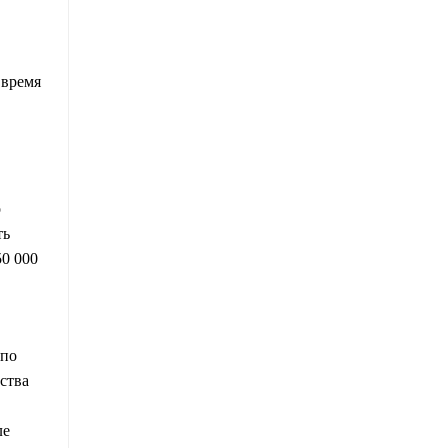
 время
о
ть
50 000
 по
ства
ле