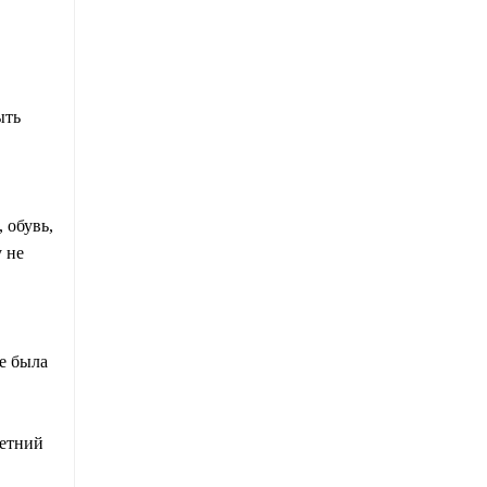
ыть
 обувь,
 не
не была
летний