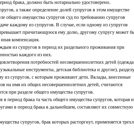
ериод брака, должно быть нотариально удостоверено.
пругов, а также определение долей супругов в этом имуществе
деле общего имущества супругов суд по требованию супругов
даче каждому из супругов. В случае, если одному из супругов
о превышает причитающуюся ему долю, другому супругу может б
 иная компенсация.
ждым из супругов в период их раздельного проживания при
нностью каждого из них.
овлетворения потребностей несовершеннолетних детей (одежда,
зыкальные инструменты, детская библиотека и другие), разделу
му из супругов, с которым проживают дети. Вклады, внесенные
гов на имя их общих несовершеннолетних детей, считаются
тся при разделе общего имущества супругов.
в в период брака та часть общего имущества супругов, которая 
ругами в период брака в дальнейшем, составляют их совместную
мущества супругов, брак которых расторгнут, применяется трех