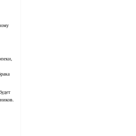
ному
опеки,
брака
будет
ников.