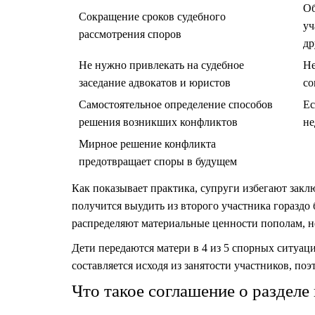
Об
Сокращение сроков судебного
уч
рассмотрения споров
др
Не нужно привлекать на судебное
Не
заседание адвокатов и юристов
со
Самостоятельное определение способов
Ес
решения возникших конфликтов
не
Мирное решение конфликта
предотвращает споры в будущем
Как показывает практика, супруги избегают заклю
получится выудить из второго участника гораздо 
распределяют материальные ценности пополам, н
Дети передаются матери в 4 из 5 спорных ситуа
составляется исходя из занятости участников, по
Что такое соглашение о раздел