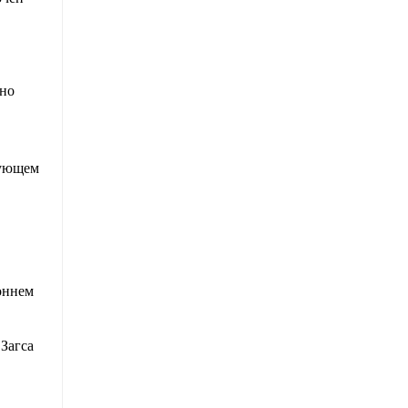
жно
рующем
оннем
 Загса