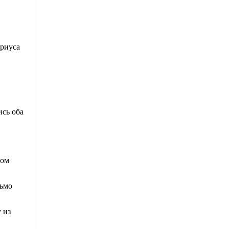
ариуса
ись оба
лом
сьмо
 из