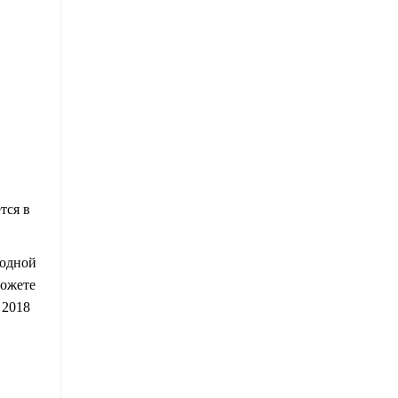
тся в
бодной
можете
 2018