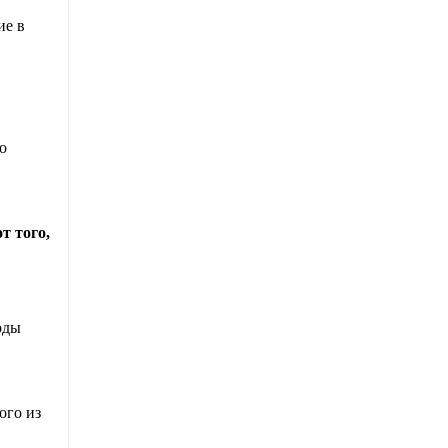
ие в
о
т того,
оды
ого из