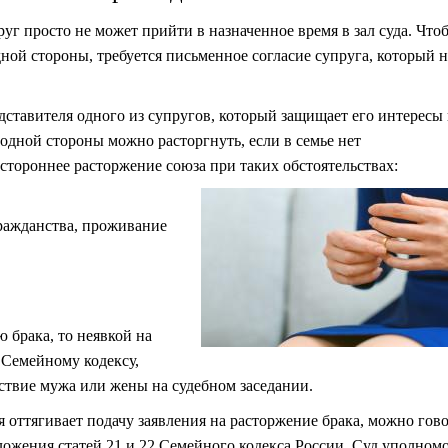
руг просто не может прийти в назначенное время в зал суда. Что
ной стороны, требуется письменное согласие супруга, который н
дставителя одного из супругов, который защищает его интересы
 одной стороны можно расторгнуть, если в семье нет
стороннее расторжение союза при таких обстоятельствах:
гражданства, проживание
 брака, то неявкой на
 Семейному кодексу,
ствие мужа или жены на судебном заседании.
 оттягивает подачу заявления на расторжение брака, можно гов
ложения статей 21 и 22 Семейного кодекса России. Суд уполном