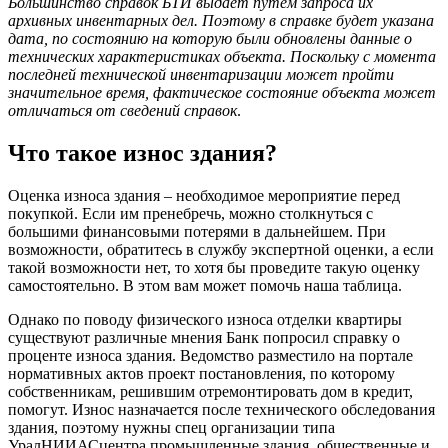
Большинство справок
БТИ
выдает путем запроса их
архивных инвентарных дел. Поэтому в справке будет указана
дата, по состоянию на которую были обновлены данные о
технических характеристиках объекта. Поскольку с момента
последней технической инвентаризации может пройти
значительное время, фактическое состояние объекта может
отличаться от сведений справок
.
Что такое износ здания?
Оценка износа здания – необходимое мероприятие перед
покупкой. Если им пренебречь, можно столкнуться с
большими финансовыми потерями в дальнейшем. При
возможности, обратитесь в службу экспертной оценки, а если
такой возможности нет, то хотя бы проведите такую оценку
самостоятельно. В этом вам может помочь наша таблица.
Однако по поводу физического износа отделки квартиры
существуют различные мнения Банк попросил справку о
проценте износа здания. Ведомство разместило на портале
нормативных актов проект постановления, по которому
собственникам, решившим отремонтировать дом в кредит,
помогут. Износ назначается после технического обследования
здания, поэтому нужны спец организации типа
УралНИИАСцентра промышленные здания, общественные и