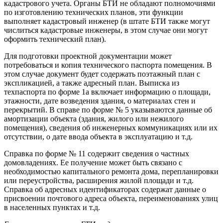
кадастрового учета. Органы
БТИ
не обладают полномочиями
по изготовлению технических планов, эти функции
выполняет кадастровый инженер (в штате
БТИ
также могут
числиться кадастровые инженеры, в этом случае они могут
оформить
технический план
).
Для подготовки проектной документации может
потребоваться и копия
технического паспорта
помещения. В
этом случае документ будет содержать
поэтажный план
с
экспликацией, а также адресный план. Выписка из
техпаспорта по форме 1а включает информацию о площади,
этажности, дате возведения здания, о материалах стен и
перекрытий. В справе по форме № 5 указываются данные об
амортизации объекта (здания, жилого или нежилого
помещения), сведения об инженерных коммуникациях или их
отсутствии, о дате ввода объекта в эксплуатацию и т.д.
Справка по форме № 11 содержит сведения о частных
домовладениях. Ее получение может быть связано с
необходимостью капитального ремонта дома, перепланировки
или переустройства, расширения жилой площади и т.д.
Справка об адресных идентификаторах содержат данные о
присвоении почтового адреса объекта, переименованиях улиц
в населенных пунктах и т.д.