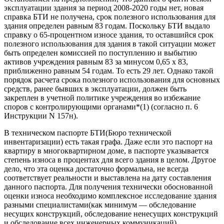
эксплуатации здания за период 2008-2020 годы нет, новая
справка БТИ не получена, срок полезного использования для
здания определен равным 83 годам. Поскольку БТИ выдало
справку о 65-процентном износе здания, то оставшийся срок
полезного использования для здания в такой ситуации может
быть определен комиссией по поступлению и выбытию
активов учреждения равным 83 за минусом 0,65 х 83,
приближенно равным 54 годам. То есть 29 лет. Однако такой
порядок расчета срока полезного использования для основных
средств, ранее бывших в эксплуатации, должен быть
закреплен в учетной политике учреждения во избежание
споров с контролирующими органами*(1) (согласно п. 6
Инструкции N 157н).
В техническом паспорте БТИ(Бюро технической
инвентаризации) есть такая графа. Даже если это паспорт на
квартиру в многоквартирном доме, в паспорте указывается
степень износа в процентах для всего здания в целом. Другое
дело, что эта оценка достаточно формальна, не всегда
соответствует реальности и выставлена на дату составления
данного паспорта. Для получения технически обоснованной
оценки износа необходимо комплексное исследование здания
разными специалистами(как минимум — обследование
несущих конструкций, обследование ненесущих конструкций
и обследование всех инженерных коммуникаций).