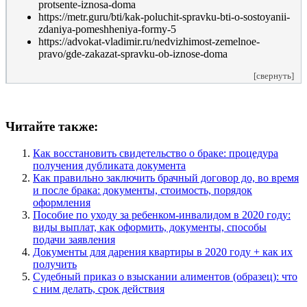
protsente-iznosa-doma
https://metr.guru/bti/kak-poluchit-spravku-bti-o-sostoyanii-
zdaniya-pomeshheniya-formy-5
https://advokat-vladimir.ru/nedvizhimost-zemelnoe-
pravo/gde-zakazat-spravku-ob-iznose-doma
[свернуть]
Читайте также:
Как восстановить свидетельство о браке: процедура
получения дубликата документа
Как правильно заключить брачный договор до, во время
и после брака: документы, стоимость, порядок
оформления
Пособие по уходу за ребенком-инвалидом в 2020 году:
виды выплат, как оформить, документы, способы
подачи заявления
Документы для дарения квартиры в 2020 году + как их
получить
Судебный приказ о взыскании алиментов (образец): что
с ним делать, срок действия