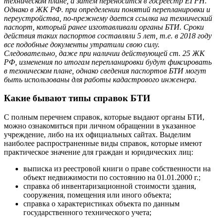
техническом плане, а затем переносится в госреестр
ЕГРН
.
Однако в ЖК РФ. при определении понятий перепланировки и
переустройства, по-прежнему дается ссылка на
технический
паспорт
, который ранее изготавливали органы
БТИ
. Сроки
действия таких паспортов составляли 5 лет, т.е. в 2018 году
все подобные документы утратили свою силу.
Следовательно, даже при наличии действующей ст. 25 ЖК
РФ, изменения по итогам перепланировки будут фиксировать
в техническом плане, однако сведения паспортов
БТИ
могут
быть использованы для работы кадастрового инженера.
Какие бывают типы справок БТИ
С полным перечнем справок, которые выдают органы
БТИ
,
можно ознакомиться при личном обращении в указанное
учреждение, либо на их официальных сайтах. Выделим
наиболее распространенные виды справок, которые имеют
практическое значение для граждан и юридических лиц:
выписка из реестровой книги о праве собственности на
объект недвижимости по состоянию на 01.01.2000 г.;
справка об инвентаризационной стоимости здания,
сооружения, помещения или иного объекта;
справка о характеристиках объекта по данным
государственного технического учета;