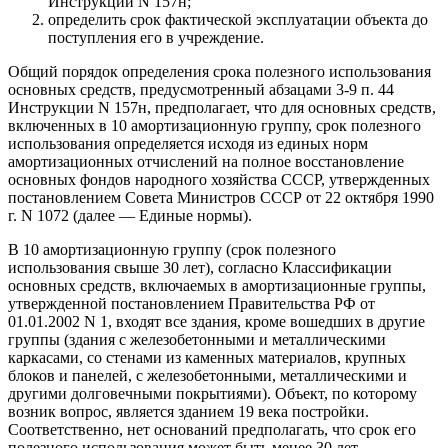
Инструкции N 157н;
определить срок фактической эксплуатации объекта до
поступления его в учреждение.
Общий порядок определения срока полезного использования
основных средств, предусмотренный абзацами 3-9 п. 44
Инструкции N 157н, предполагает, что для основных средств,
включенных в 10 амортизационную группу, срок полезного
использования определяется исходя из единых норм
амортизационных отчислений на полное восстановление
основных фондов народного хозяйства СССР, утвержденных
постановлением Совета Министров СССР от 22 октября 1990
г. N 1072 (далее — Единые нормы).
В 10 амортизационную группу (срок полезного
использования свыше 30 лет), согласно Классификации
основных средств, включаемых в амортизационные группы,
утвержденной постановлением Правительства РФ от
01.01.2002 N 1, входят все здания, кроме вошедших в другие
группы (здания с железобетонными и металлическими
каркасами, со стенами из каменных материалов, крупных
блоков и панелей, с железобетонными, металлическими и
другими долговечными покрытиями). Объект, по которому
возник вопрос, является зданием 19 века постройки.
Соответственно, нет оснований предполагать, что срок его
полезного использования может быть менее 30 лет.