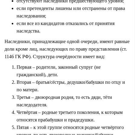
отсутствуют наследники предшествующего уровня;
если претенденты лишены или отстранены от права
наследования;
если все из кандидатов отказались от принятия
наследства.
Наследники, принадлежащие одной очереди, имеют равные
доли кроме лиц, наследующих по праву представления (ст.
1146 ГК РФ). Структура очерёдности имеет вид:
Первая – родители, законный супруг (не
гражданский), дети.
Вторая – братья/сёстры, дедушки/бабушки по отцу и
по матери.
Третья – двоюродная родня, то есть дяди, тёти
наследодателя.
Четвёртая – родные третьего поколения, к которым
относятся прабабушки и прадедушки.
Пятая – к этой группе относятся родные четвёртого
уровня, то есть двоюродные дедушки/бабушки.