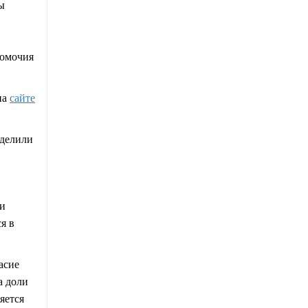
ы
номочия
на
сайте
аделили
ки
я в
асие
а доли
яется