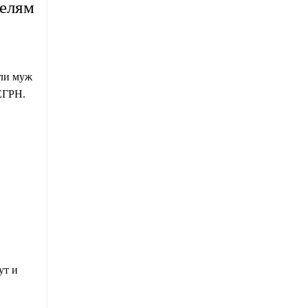
телям
или муж
ЕГРН.
ут и