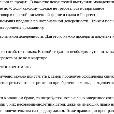
 решил ее продать. В качестве покупателей выступили молодожен
е по ½ доли каждому. Сделке не требовалось нотариальное
овор в простой письменной форме и сдали в Росреестр.
лномочия продавца по нотариальной доверенности. Причем пол
постороннему гражданину.
тариальной доверенности
. Для этого нужно проверить документ 
из сособственников. В такой ситуации необходимо уточнить, н
редств за долю в квартире.
собственников
получено, можно приступать к самой процедуре оформления сдел
товериться, что все риски по приобретению жилья, находящегос
я в законном браке, то потребуется нотариально заверенное согл
ии у них несовершеннолетних детей, даже не имеющих право н
 и попечительства на продажу жилья. То же правило распростран