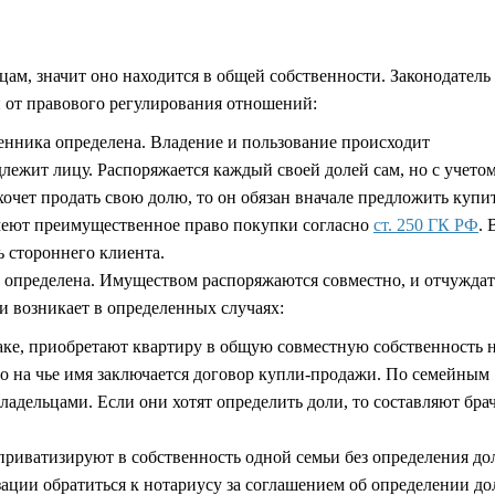
ам, значит оно находится в общей собственности. Законодатель
ти от правового регулирования отношений:
венника определена. Владение и пользование происходит
лежит лицу. Распоряжается каждый своей долей сам, но с учето
очет продать свою долю, то он обязан вначале предложить купит
имеют преимущественное право покупки согласно
ст. 250 ГК РФ
. 
ь стороннего клиента.
е определена. Имуществом распоряжаются совместно, и отчуждат
и возникает в определенных случаях:
раке, приобретают квартиру в общую совместную собственность 
го на чье имя заключается договор купли-продажи. По семейным
ладельцами. Если они хотят определить доли, то составляют бр
приватизируют в собственность одной семьи без определения дол
ации обратиться к нотариусу за соглашением об определении до