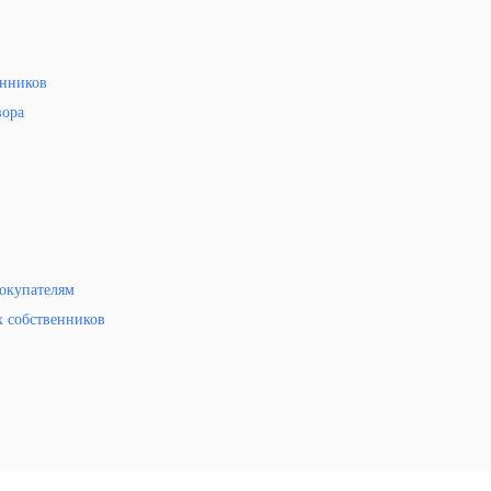
енников
вора
окупателям
х собственников