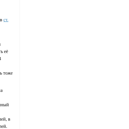
 в
ст.
м
ь её
В
ь тоже
на
ачный
ей, в
лей.