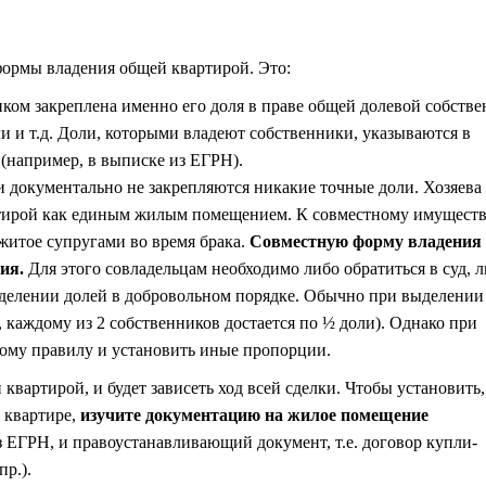
формы владения общей квартирой. Это:
ком закреплена именно его доля в праве общей долевой собстве
оли и т.д. Доли, которыми владеют собственники, указываются в
(например, в выписке из ЕГРН).
 документально не закрепляются никакие точные доли. Хозяева
ртирой как единым жилым помещением. К совместному имущест
житое супругами во время брака.
Совместную форму владения 
ия.
Для этого совладельцам необходимо либо обратиться в суд, 
еделении долей в добровольном порядке. Обычно при выделении
 каждому из 2 собственников достается по ½ доли). Однако при
тому правилу и установить иные пропорции.
квартирой, и будет зависеть ход всей сделки. Чтобы установить,
 квартире,
изучите документацию на жилое
помещение
 ЕГРН, и правоустанавливающий документ, т.е. договор купли-
пр.).