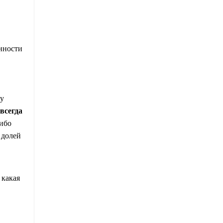
нности
ву
всегда
либо
 долей
 какая