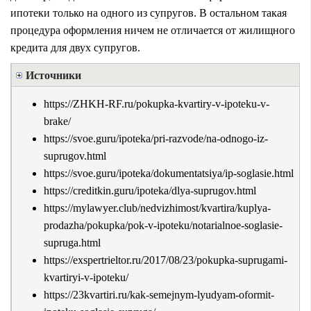
ипотеки только на одного из супругов. В остальном такая
процедура оформления ничем не отличается от жилищного
кредита для двух супругов.
Источники
https://ZHKH-RF.ru/pokupka-kvartiry-v-ipoteku-v-
brake/
https://svoe.guru/ipoteka/pri-razvode/na-odnogo-iz-
suprugov.html
https://svoe.guru/ipoteka/dokumentatsiya/ip-soglasie.html
https://creditkin.guru/ipoteka/dlya-suprugov.html
https://mylawyer.club/nedvizhimost/kvartira/kuplya-
prodazha/pokupka/pok-v-ipoteku/notarialnoe-soglasie-
supruga.html
https://exspertrieltor.ru/2017/08/23/pokupka-suprugami-
kvartiryi-v-ipoteku/
https://23kvartiri.ru/kak-semejnym-lyudyam-oformit-