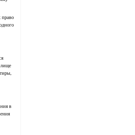
х право
 одного
ся
илище
ртиры,
ания в
ления