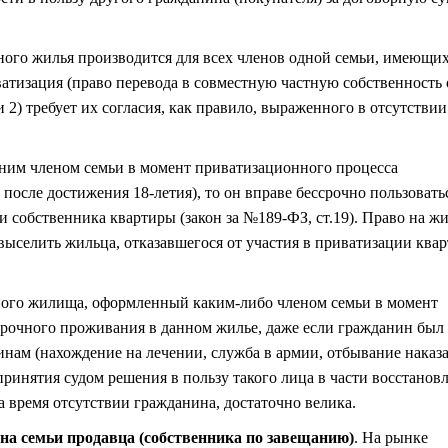
ого жилья производится для всех членов одной семьи, имеющи
атизация (право перевода в совместную частную собственность
 2) требует их согласия, как правило, выраженного в отсутствии
ним членом семьи в момент приватизационного процесса
 после достижения 18-летия), то он вправе бессрочно пользовать
и собственника квартиры (закон за №189-ФЗ, ст.19). Право на ж
 выселить жильца, отказавшегося от участия в приватизации ква
ного жилища, оформленный каким-либо членом семьи в момент
ссрочного проживания в данном жилье, даже если гражданин был
нам (нахождение на лечении, служба в армии, отбывание наказ
принятия судом решения в пользу такого лица в части восстанов
 время отсутствии гражданина, достаточно велика.
ена семьи продавца (собственника по завещанию)
. На рынке