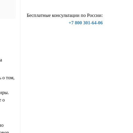
Бесплатные консультации по России:
+7 800 301-64-06
а
 о том,
тиры.
е о
но
овор