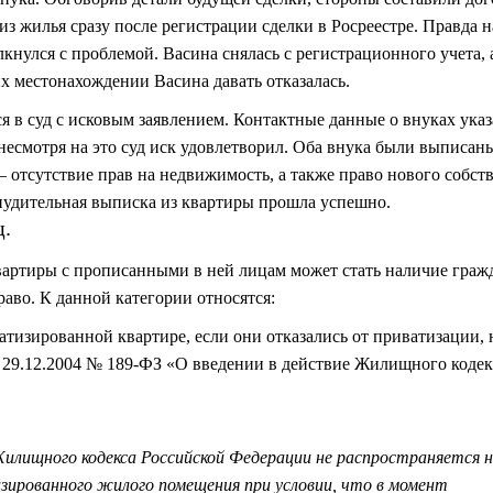
 жилья сразу после регистрации сделки в Росреестре. Правда на
кнулся с проблемой. Васина снялась с регистрационного учета, 
х местонахождении Васина давать отказалась.
я в суд с исковым заявлением. Контактные данные о внуках ука
о несмотря на это суд иск удовлетворил. Оба внука были выписан
 отсутствие прав на недвижимость, а также право нового собст
нудительная выписка из квартиры прошла успешно.
ц.
артиры с прописанными в ней лицам может стать наличие граж
аво. К данной категории относятся:
изированной квартире, если они отказались от приватизации, 
от 29.12.2004 № 189-ФЗ «О введении в действие Жилищного кодек
илищного кодекса Российской Федерации не распространяется 
зированного жилого помещения при условии, что в момент