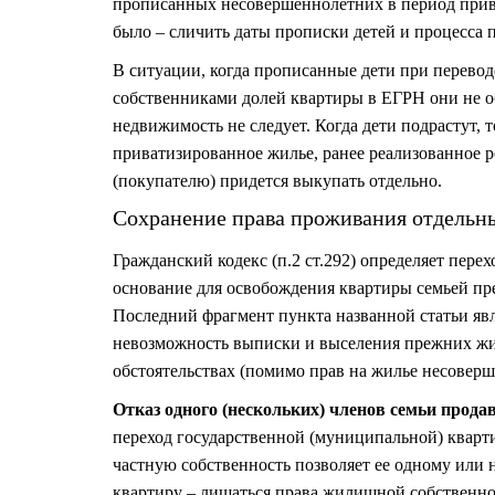
прописанных несовершеннолетних в период прив
было – сличить даты прописки детей и процесса 
В ситуации, когда прописанные дети при перево
собственниками долей квартиры в ЕГРН они не о
недвижимость не следует. Когда дети подрастут, 
приватизированное жилье, ранее реализованное р
(покупателю) придется выкупать отдельно.
Сохранение права проживания отдельны
Гражданский кодекс (п.2 ст.292) определяет пере
основание для освобождения квартиры семьей пре
Последний фрагмент пункта названной статьи явл
невозможность выписки и выселения прежних ж
обстоятельствах (помимо прав на жилье несовер
Отказ одного (нескольких) членов семьи прода
переход государственной (муниципальной) кварт
частную собственность позволяет ее одному или 
квартиру – лишаться права жилищной собственно