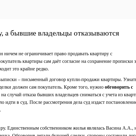
ру, а бывшие владельцы отказываются
он ничем не ограничивает право
продавать квартиру с
покупатель квартиры сам даёт согласие на сохранение прописки з
одит это крайне редко.
выписки – письменный договор купли-продажи квартиры. Узнать
делки должен сам покупатель. Кроме того, нужно
обговорить с
и на случай отказа бывших владельцев сниматься с учета из квар
о идти в суд. После рассмотрения дела суд издаст постановлени
.
у. Единственным собственником жилья являлась Васина А.А., 
ука. Обговорив детали будущей сделки, стороны составили дог