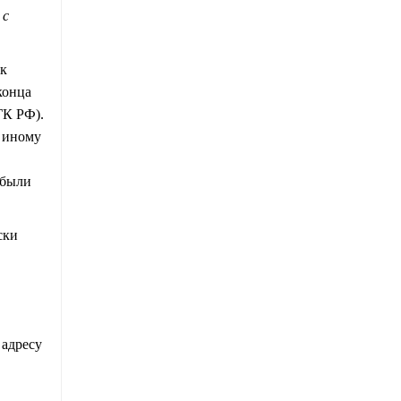
 с
ик
конца
ГК РФ).
е иному
 были
ски
 адресу