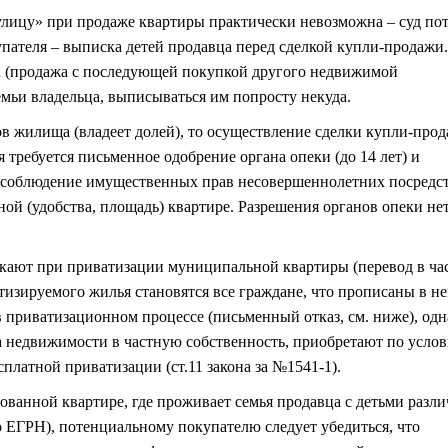
улицу» при продаже квартиры практически невозможна – суд пот
пателя – выписка детей продавца перед сделкой купли-продажи.
а (продажа с последующей покупкой другого недвижимой
мьи владельца, выписываться им попросту некуда.
ов жилища (владеет долей), то осуществление сделки купли-прод
 требуется письменное одобрение органа опеки (до 14 лет) и
о соблюдение имущественных прав несовершеннолетних посредс
ой (удобства, площадь) квартире. Разрешения органов опеки нет
кают при приватизации муниципальной квартиры (перевод в ч
тизируемого жилья становятся все граждане, что прописаны в не
в приватизационном процессе (письменный отказ, см. ниже), одн
а недвижимости в частную собственность, приобретают по усло
сплатной приватизации (ст.11 закона за №1541-1).
ованной квартире, где проживает семья продавца с детьми разл
о ЕГРН), потенциальному покупателю следует убедиться, что