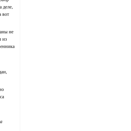
 деле,
а вот
заны не
ы из
венника
дан,
но
са
на