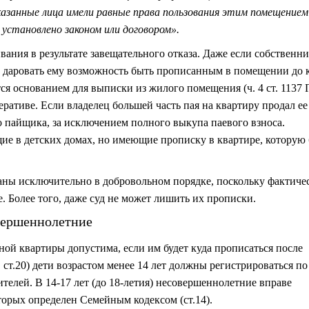
азанные лица имели равные права пользования этим помещением
 установлено законом или договором».
ния в результате завещательного отказа. Даже если собственн
т даровать ему возможность быть прописанным в помещении до 
тся основанием для выписки из жилого помещения (ч. 4 ст. 1137 
ративе. Если владелец большей часть пая на квартиру продал е
о пайщика, за исключением полного выкупа паевого взноса.
е в детских домах, но имеющие прописку в квартире, которую
ны исключительно в добровольном порядке, поскольку фактиче
. Более того, даже суд не может лишить их прописки.
вершеннолетние
ой квартиры допустима, если им будет куда прописаться после
 ст.20) дети возрастом менее 14 лет должны регистрироваться по
телей. В 14-17 лет (до 18-летия) несовершеннолетние вправе
торых определен Семейным кодексом (ст.14).