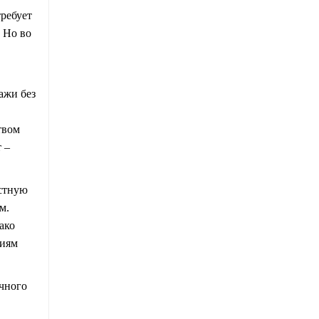
ребует
 Но во
ажи без
твом
 –
астную
м.
ако
виям
ичного