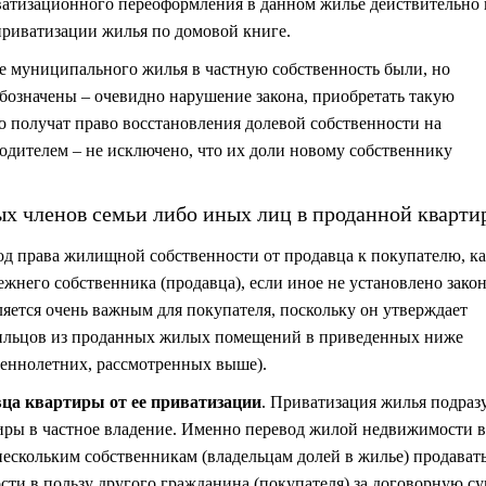
атизационного переоформления в данном жилье действительно 
приватизации жилья по домовой книге.
де муниципального жилья в частную собственность были, но
бозначены – очевидно нарушение закона, приобретать такую
то получат право восстановления долевой собственности на
одителем – не исключено, что их доли новому собственнику
х членов семьи либо иных лиц в проданной кварти
ход права жилищной собственности от продавца к покупателю, к
жнего собственника (продавца), если иное не установлено зако
яется очень важным для покупателя, поскольку он утверждает
ильцов из проданных жилых помещений в приведенных ниже
шеннолетних, рассмотренных выше).
вца квартиры от ее приватизации
. Приватизация жилья подраз
иры в частное владение. Именно перевод жилой недвижимости в
нескольким собственникам (владельцам долей в жилье) продават
сти в пользу другого гражданина (покупателя) за договорную с