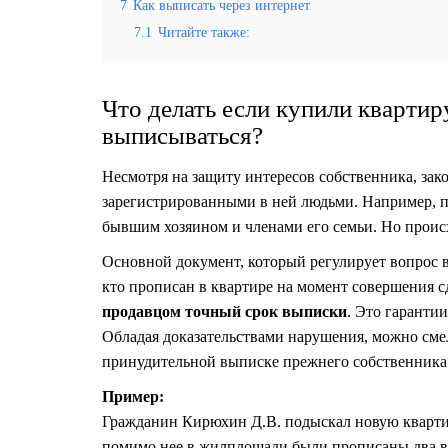
7
Как выписать через интернет
7.1
Читайте также:
Что делать если купили кварти
выписываться?
Несмотря на защиту интересов собственника, зак
зарегистрированными в ней людьми
. Например, 
бывшим хозяином и членами его семьи. Но происх
Основной документ, который регулирует вопрос 
кто прописан в квартире на момент совершения с
продавцом точный срок выписки
. Это гаранти
Обладая доказательствами нарушения, можно смел
принудительной выписке прежнего собственника
Пример:
Гражданин Кирюхин Д.В. подыскал новую квартир
помимо нее в жилплощади были прописаны два вн