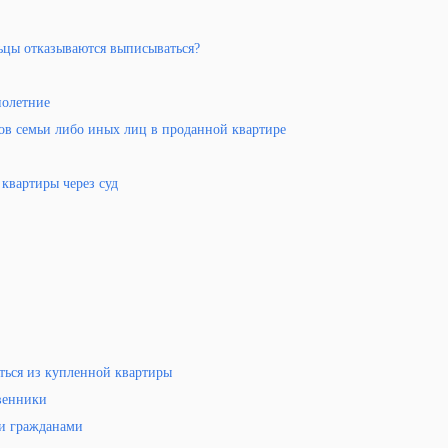
льцы отказываются выписываться?
нолетние
ов семьи либо иных лиц в проданной квартире
квартиры через суд
яться из купленной квартиры
венники
и гражданами