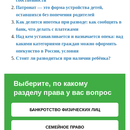
собственности
Патронат — это форма устройства детей,
оставшихся без попечения родителей
Как делится ипотека при разводе: как сообщить в
банк, что делать с платежами
Над кем устанавливается и назначается опека: над
какими категориями граждан можно оформить
опекунство в России, условия
Стоит ли разводиться при наличии ребёнка?