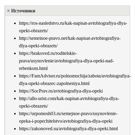
Источники
https://ros-nasledstvo.ru/kak-napisat-avtobiografiyu-dlya-
opeki-obrazets/
http://semeinoe-pravo.net/kak-napisat-avtobiografiyu-
dlya-opeki-obrazets/
https://brakoved.ru/roditelskie-
prava/usynovlenie/avtobiografiya-dlya-opeki-nad-
rebenkom.html
https://FamAdviser.ru/polnomochija/zabota/avtobiografiya-
dlya-opeki-obrazec-zapolneniya.html
https://SocPrav.ru/avtobiografiya-dlya-opeki
http://allo-urist.com/kak-napisat-avtobiografiyu-dlya-
opeki-obrazets/
https://urpomosh03.ru/semejnoe-pravo/usynovlenie-
opeka-i-popechitelstvo/avtobiografiya-dlya-opeki
https://zakonoved.su/avtobiografiya-dlya-opeki.html