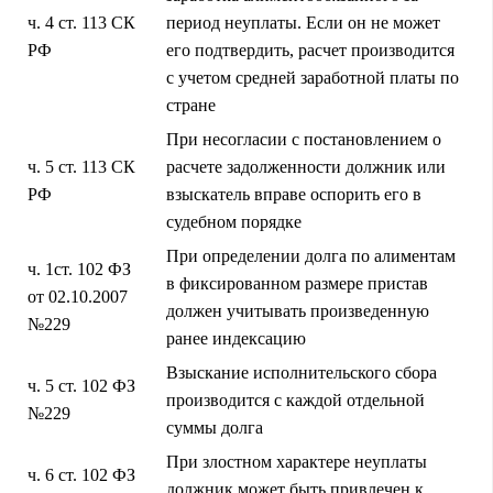
ч. 4 ст. 113 СК
период неуплаты. Если он не может
РФ
его подтвердить, расчет производится
с учетом средней заработной платы по
стране
При несогласии с постановлением о
ч. 5 ст. 113 СК
расчете задолженности должник или
РФ
взыскатель вправе оспорить его в
судебном порядке
При определении долга по алиментам
ч. 1ст. 102 ФЗ
в фиксированном размере пристав
от 02.10.2007
должен учитывать произведенную
№229
ранее индексацию
Взыскание исполнительского сбора
ч. 5 ст. 102 ФЗ
производится с каждой отдельной
№229
суммы долга
При злостном характере неуплаты
ч. 6 ст. 102 ФЗ
должник может быть привлечен к