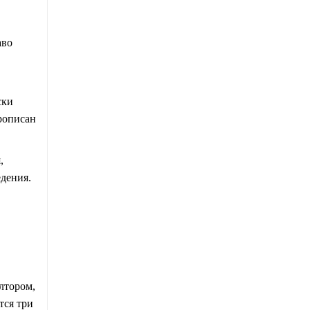
аво
ски
рописан
,
дения.
лтором,
тся три