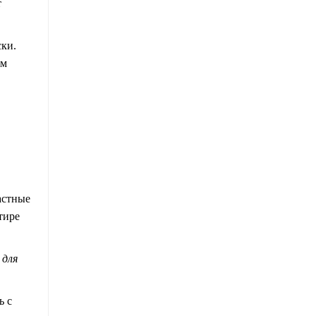
т
ски.
ем
астные
тире
 для
ь с