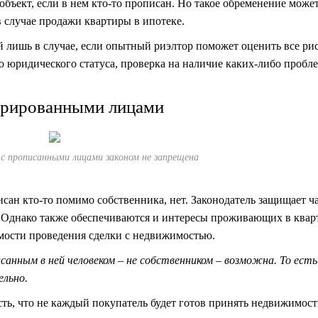
бъект, если в нем кто-то прописан. Но такое обременение може
в случае продажи квартиры в ипотеке.
лишь в случае, если опытный риэлтор поможет оценить все ри
о юридического статуса, проверка на наличие каких-либо пробл
стрированными лицами
 прописанными лицами законом не запрещена
исан кто-то помимо собственника, нет. Законодатель защищает ч
ве. Однако также обеспечиваются и интересы проживающих в квар
имости проведения сделки с недвижимостью.
нным в ней человеком – не собственником – возможна. То есть
ельно.
сть, что не каждый покупатель будет готов принять недвижимост