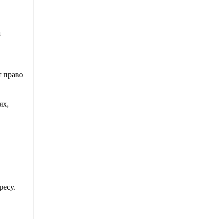
я
т право
ях,
ресу.