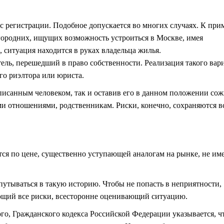
 регистрации. Подобное допускается во многих случаях. К прим
огородних, ищущих возможность устроиться в Москве, имея
, ситуация находится в руках владельца жилья.
ль, перешедший в право собственности. Реализация такого вар
го риэлтора или юриста.
санным человеком, так и оставив его в данном положении сож
и отношениями, родственникам. Риски, конечно, сохраняются вс
тся по цене, существенно уступающей аналогам на рынке, не и
впутываться в такую историю. Чтобы не попасть в неприятности,
ющий все риски, всесторонне оценивающий ситуацию.
о, Гражданского кодекса Российской Федерации указывается, ч