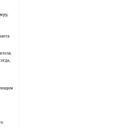
еру,
ианта
ителя.
егда,
меющим
то