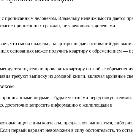
ы с прописанным человеком. Владельцу недвижимости дается пр
огласие прописанных граждан, не являющихся долевыми
ает, что смена владельца квартиры не дает оснований для выпи
онных основаниях может получить квартиру с обременением — п
омендуется тщательно проверять квартиру на любые обременения
давца требуют выписку из домовой книги, включая архивные све
веком
с прописанными людьми – будьте честными перед покупателями.
гко, достаточно запросить информацию о жилплощади в
которые ищут с ним контакты, предлагают выписаться, либо риэ
ли первый вариант невозможен в силу обстоятельств, то остае