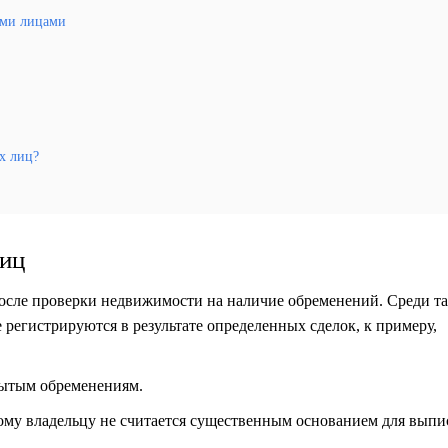
ыми лицами
х лиц?
лиц
осле проверки недвижимости на наличие обременений. Среди т
егистрируются в результате определенных сделок, к примеру,
рытым обременениям.
вому владельцу не считается существенным основанием для выпи