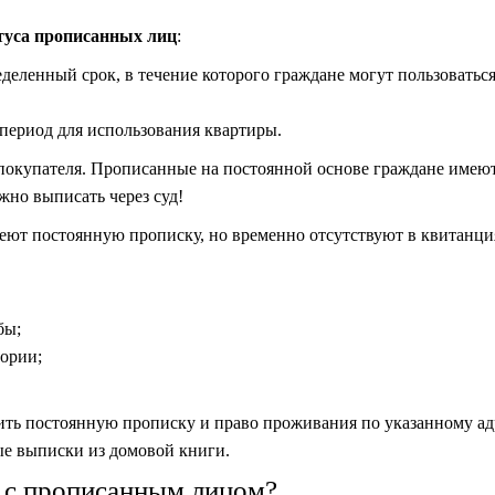
туса прописанных лиц
:
деленный срок, в течение которого граждане могут пользоватьс
период для использования квартиры.
 покупателя. Прописанные на постоянной основе граждане имею
жно выписать через суд!
еют постоянную прописку, но временно отсутствуют в квитанци
бы;
тории;
ить постоянную прописку и право проживания по указанному ад
ые выписки из домовой книги.
 с прописанным лицом?