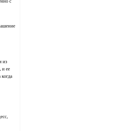
енно с
глашение
м из
 и ее
 когда
есс,