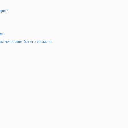
ицом?
ами
м человеком без его согласия